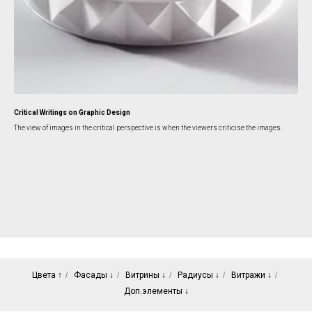
Critical Writings on Graphic Design
The view of images in the critical perspective is when the viewers criticise the images.
Цвета ↑
/
Фасады ↓
/
Витрины ↓
/
Радиусы ↓
/
Витражи ↓
/
Доп.элементы ↓