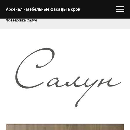
Главная
»
Фасады
»
Арсенал - мебельные фасады в срок
Fabriche
Итальянские фасады Fabriche (Фабриче Рус)
»
Коллекция CHALET
»
Фрезеровка Салун