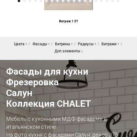
Витраж 1 ЗТ
Цвета ↑
/
Фасады ↑
/
Витрины ↑
/
Радиусы ↑
/
Витражи ↑
/
Доп.элементы ↓
Фасады для кухни
Фрезеровка
Салун
Коллекция CHALET
Мебель с кухонными МДФ фасадами в
итальянском стиле
На фото кухня с фасадами Салун: декор 375