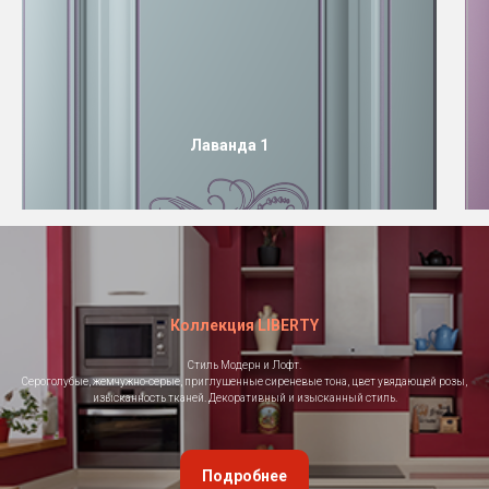
Лаванда 1
Коллекция LIBERTY
Стиль Модерн и Лофт.
Сероголубые, жемчужно-серые, приглушенные сиреневые тона, цвет увядающей розы,
изысканность тканей. Декоративный и изысканный стиль.
Подробнее