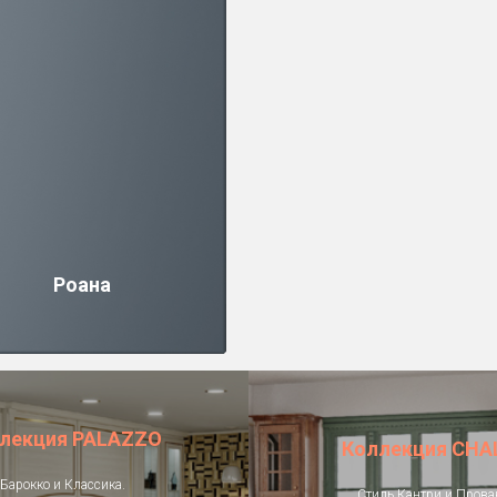
Роана
лекция PALAZZO
Коллекция CHA
Барокко и Классика.
Стиль Кантри и Прова