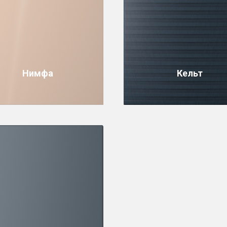
Нимфа
Кельт