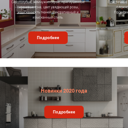
Сероголубые, жемчужно-серые, приглушенные
Пластичные 
сиреневые тона, цвет увядающей розы,
сложно
изысканность тканей. Декоративный и
Провере
изысканный стиль.
Подробнее
Новинки 2020 года
Подробнее