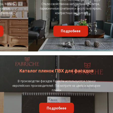
ра. Мебель
Стилю свойственна натуральная палитра,
боватой,
гармоничные сочетания и отсутствие ярких,
крашеной.
контрастных акцентов.
Подробнее
Каталог пленок ПВХ для фасадов
В производстве фасадов Fabriche используются пленки
европейских производителей. Посмотрите на цвета и категории
пленок
Подробнее