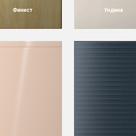
Финист
Ундина