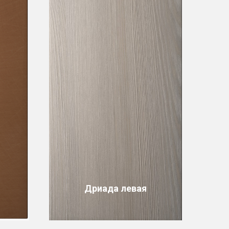
Дриада левая