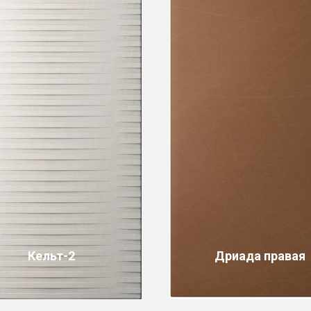
Кельт-2
Дриада правая