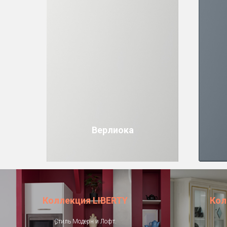
Верлиока
Коллекция LIBERTY
Кол
Стиль Модерн и Лофт.