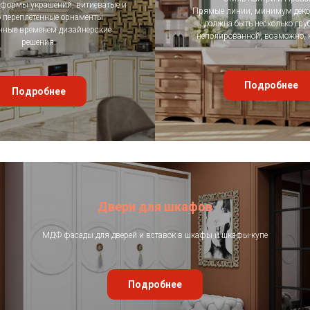
формы украшений, витиеватые и
Прямые линии, минимум деко
 переплетенные орнаменты.
должна быть несколько гру
нные временем дизайнерские
неполированной, возможно, 
решения.
Подробнее
Подробнее
Двери для шкафов
МДФ фасады для дверей и вставок в шкафы и шкафы-купе
Подробнее