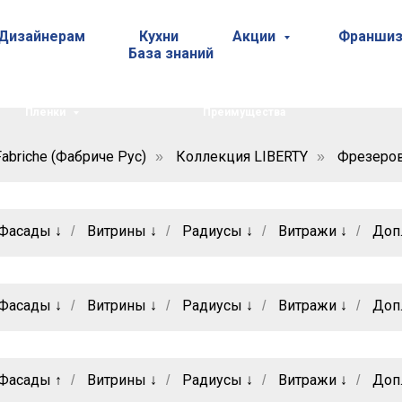
Дизайнерам
Кухни
Акции
Франшиз
База знаний
Пленки
Преимущества
abriche (Фабриче Рус)
Коллекция LIBERTY
Фрезеров
»
»
Фасады ↓
Витрины ↓
Радиусы ↓
Витражи ↓
Доп
/
/
/
/
Фасады ↓
Витрины ↓
Радиусы ↓
Витражи ↓
Доп
/
/
/
/
Фасады ↑
Витрины ↓
Радиусы ↓
Витражи ↓
Доп
/
/
/
/