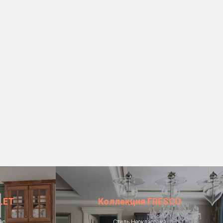
LET
Коллекция FRESCO
нс.
Стиль Неоклассика