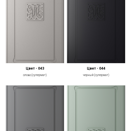
Цвет - 043
Цвет - 044
олово (супермат)
черный (супермат)