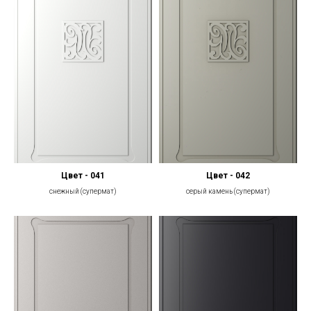
Цвет - 041
Цвет - 042
снежный (супермат)
серый камень (супермат)