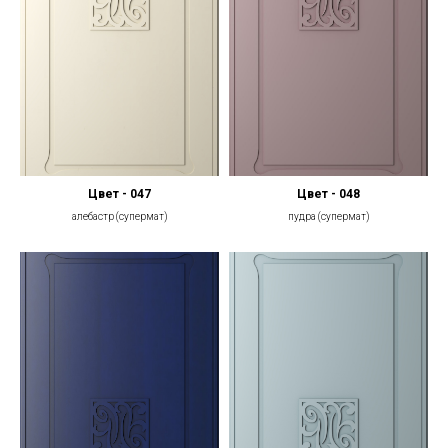
Цвет - 047
Цвет - 048
алебастр (супермат)
пудра (супермат)