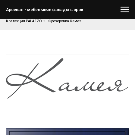
Главная
»
Фасады
»
Арсенал - мебельные фасады в срок
Fabriche
Итальянские фасады Fabriche (Фабриче Рус)
»
Коллекция PALAZZO
»
Фрезеровка Камея