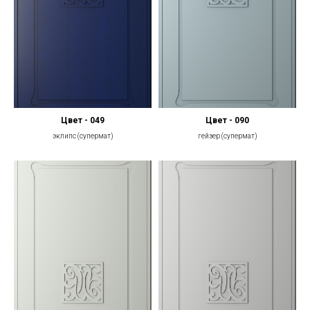
Цвет - 049
Цвет - 090
эклипс (супермат)
гейзер (супермат)