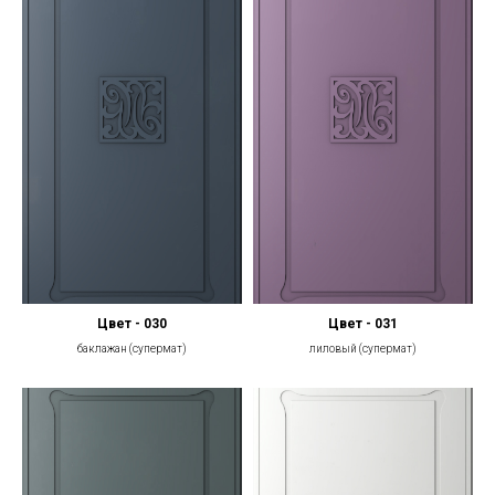
Цвет - 030
Цвет - 031
баклажан (супермат)
лиловый (супермат)