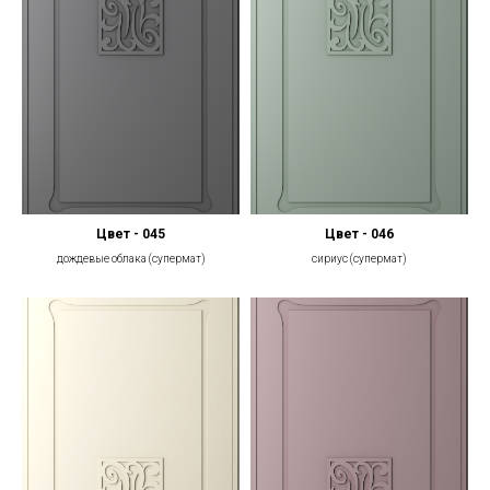
Цвет - 045
Цвет - 046
дождевые облака (супермат)
сириус (супермат)